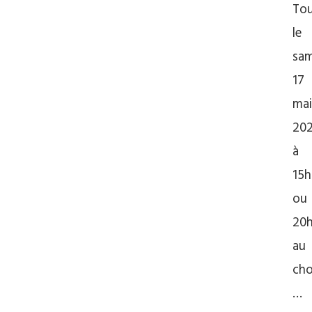
Tou
le
sam
17
mai
202
à
15h
ou
20
au
cho
…