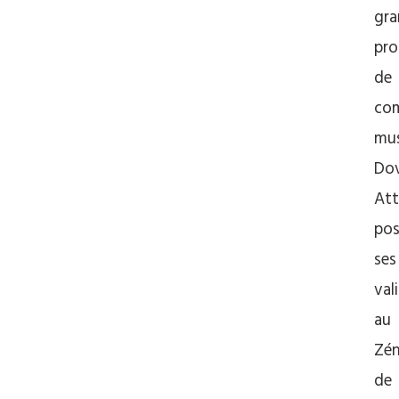
gr
pro
de
co
mus
Do
Att
po
ses
val
au
Zén
de