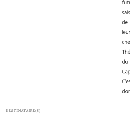
fut
sai
de
leu
che
Thé
du
Cap
C’e
do
DESTINATAIRE(S)