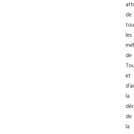
att
de
tou
les
mé
de
Tou
et
d’ai
la
déc
de
la