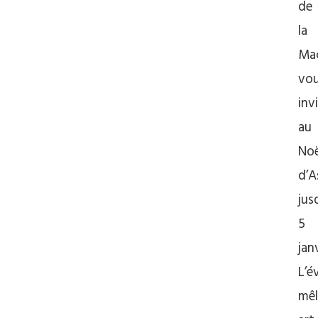
de
la
Ma
vo
inv
au
Noë
d’A
jus
5
janv
L’é
mêl