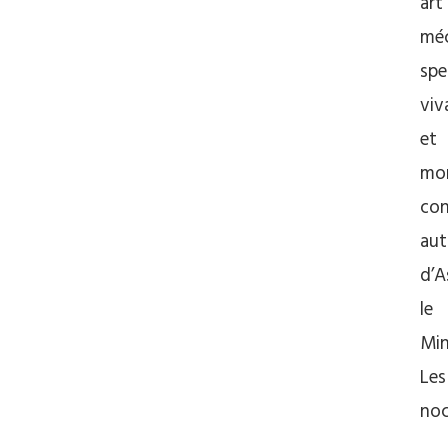
art
méc
spe
viv
et
mo
con
aut
d’A
le
Min
Les
no