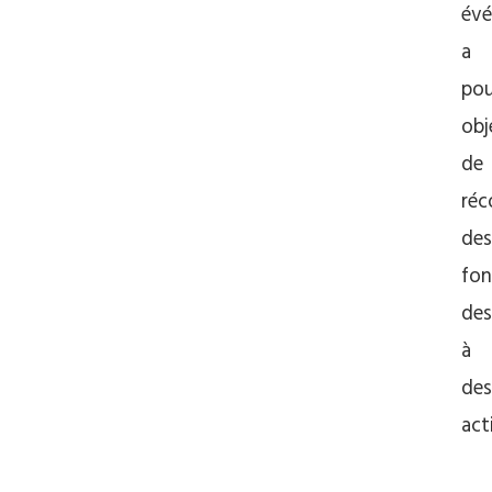
év
a
pou
obj
de
réc
des
fo
des
à
des
act