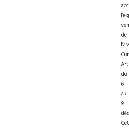
acc
l’e
ven
de
l’a
Cur
Art
du
6
au
9
déc
Cet