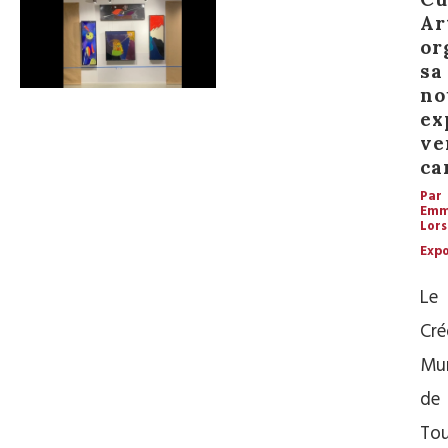
Ar
or
sa
no
ex
ve
ca
Par
Em
Lors
Expo
Le
Cré
Mun
de
Tou