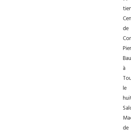
tie
Cen
de
Co
Pie
Bau
à
Tou
le
hui
Sal
Ma
de