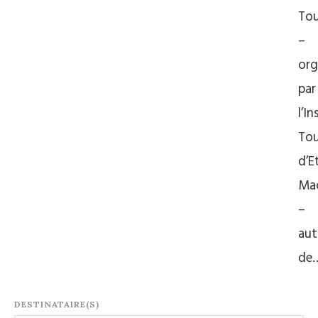
Tou
–
org
par
l’In
Tou
d’E
Ma
–
aut
de
DESTINATAIRE(S)