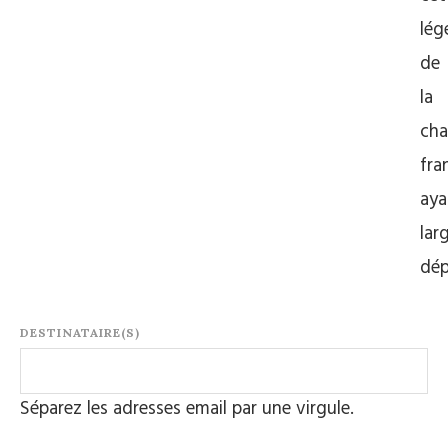
lég
de
la
ch
fra
aya
lar
dé
DESTINATAIRE(S)
Séparez les adresses email par une virgule.