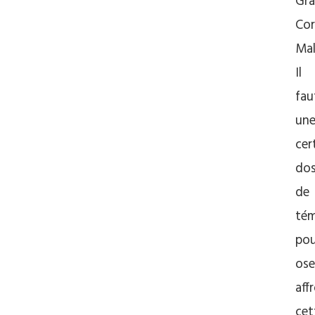
Gr
Cor
Ma
Il
fau
un
cer
do
de
tém
pou
ose
aff
cet