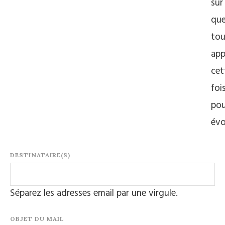
sur
que
to
app
cet
foi
pou
év
DESTINATAIRE(S)
Séparez les adresses email par une virgule.
OBJET DU MAIL