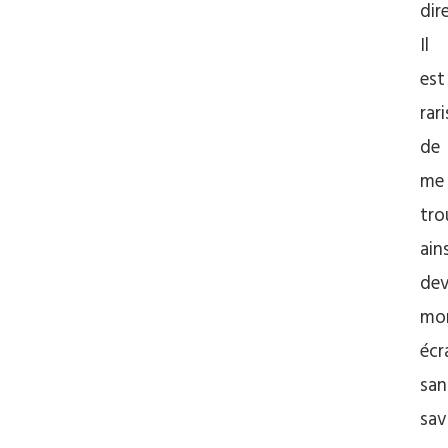
dir
Il
est
rar
de
me
tro
ains
de
mo
écr
san
sav