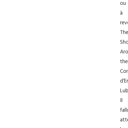
ou
à
rev
Th
Sh
Ar
the
Cor
d’E
Lub
Il
fall
att