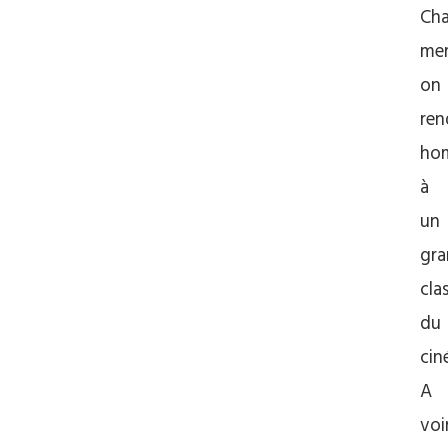
Ch
mer
on
ren
ho
à
un
gr
cla
du
cin
A
voi