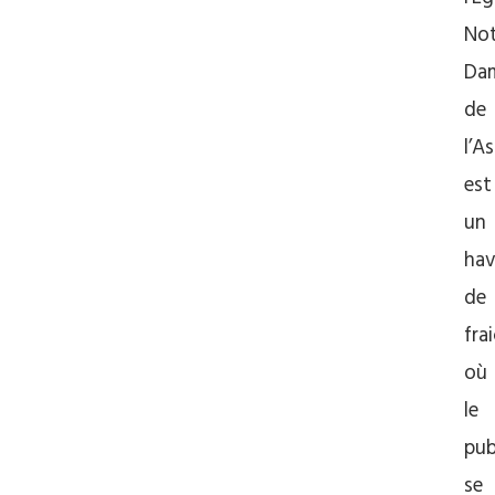
Not
Da
de
l’A
est
un
hav
de
fra
où
le
pub
se