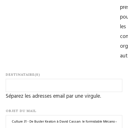
pre
pou
les
con
org
au
DESTINATAIRE(S)
Séparez les adresses email par une virgule.
OBJET DU MAIL