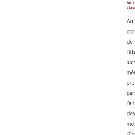
Mus
clas
Au
cœ
de
l’ét
luc
mê
pro
par
l’air
des
mo
l’Ég