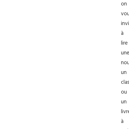
on
vo
inv
à
lire
un
nou
un
cla
ou
un
livr
à