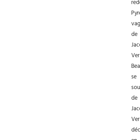
red
Pyr
va
de
Jac
Ver
Be
se
sou
de
Jac
Ver
dé