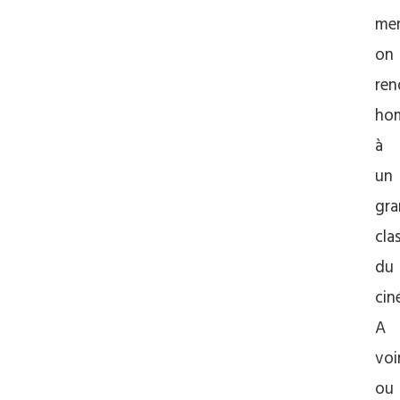
mer
on
ren
ho
à
un
gr
cla
du
cin
A
voi
ou