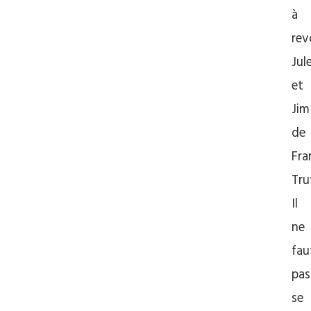
à
rev
Jul
et
Jim
de
Fra
Tru
Il
ne
fau
pas
se