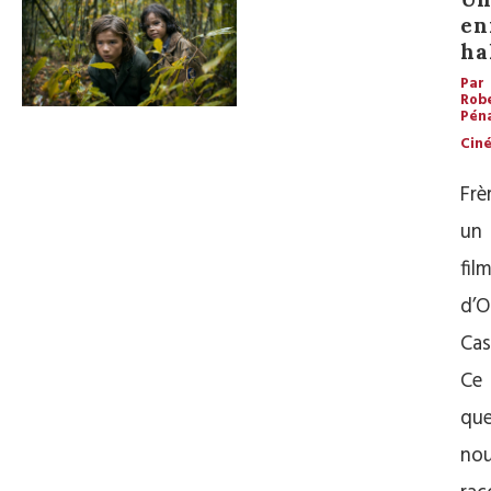
en
ha
Par
Rob
Pén
Cin
Frè
un
fil
d’O
Cas
Ce
qu
no