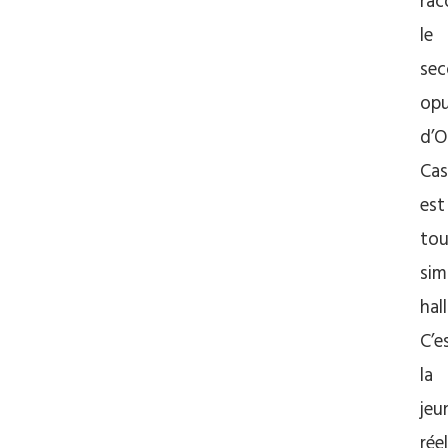
rac
le
se
op
d’O
Cas
est
tou
sim
hal
C’e
la
jeu
rée