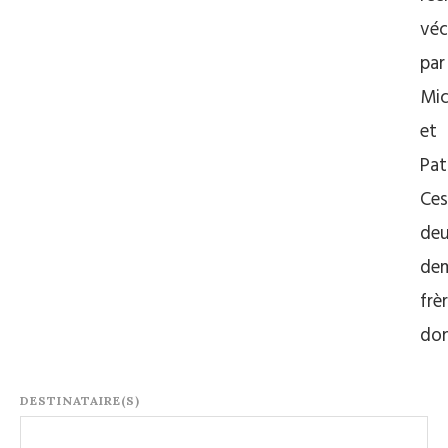
vé
par
Mic
et
Pat
Ces
deu
dem
frè
do
DESTINATAIRE(S)