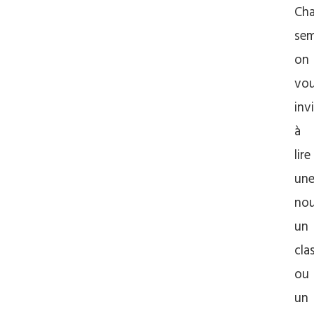
Ch
sem
on
vo
inv
à
lire
un
nou
un
cla
ou
un