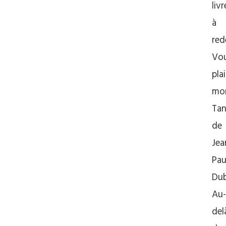
livr
à
red
Vo
pla
mon
Tan
de
Jea
Pau
Dub
Au-
del