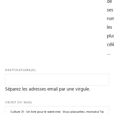
de
ses
ro
les
plu
cél
…
DESTINATAIRE(S)
Séparez les adresses email par une virgule.
OBJET DU MAIL