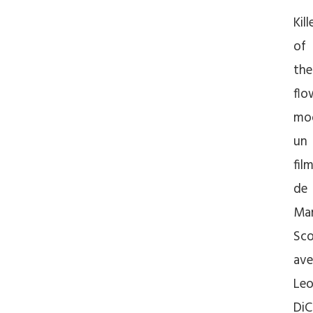
Kill
of
the
flo
mo
un
fil
de
Mar
Sco
ave
Le
DiC