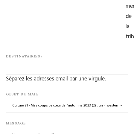
me
de
la
tri
DESTINATAIRE(S)
Séparez les adresses email par une virgule.
OBJET DU MAIL
MESSAGE