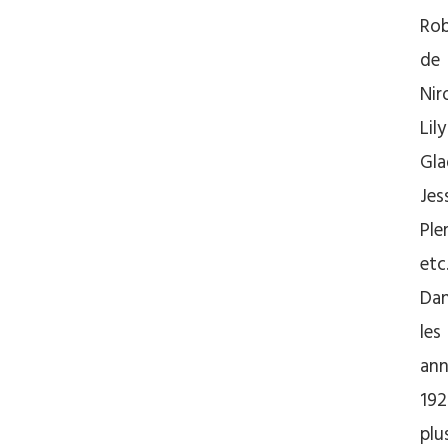
Rob
de
Nir
Lily
Gla
Jes
Pl
etc
Da
les
ann
192
plu