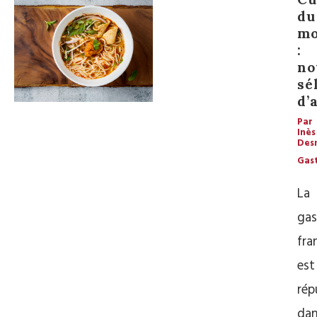
du
mo
:
no
sé
d’
Par
Inès
Des
Gas
La
gas
fra
est
rép
da