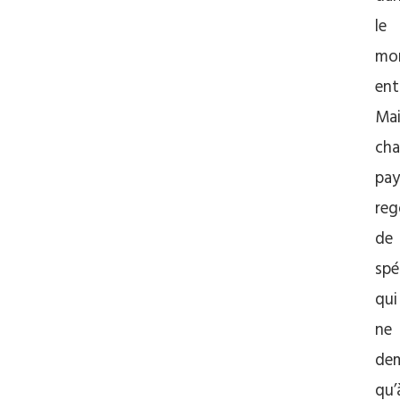
le
mo
ent
Mai
ch
pay
reg
de
spé
qui
ne
de
qu’