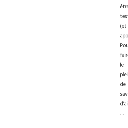
êtr
tes
(et
app
Pou
fair
le
ple
de
sav
d’ai
…