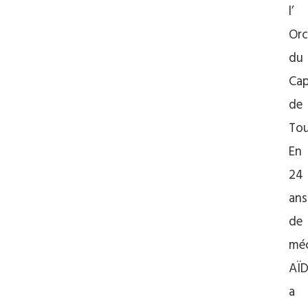
l’
Orc
du
Cap
de
Tou
En
24
ans
de
mé
AÏ
a