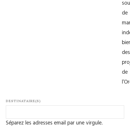
so
de
man
ind
bie
des
pro
de
l’O
DESTINATAIRE(S)
Séparez les adresses email par une virgule.