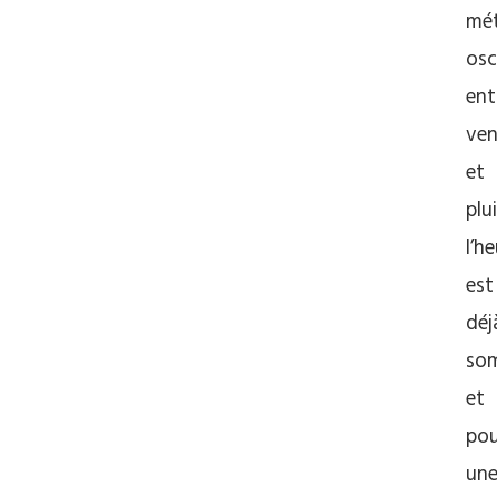
mé
osci
ent
ven
et
plui
l’h
est
déj
so
et
pou
un