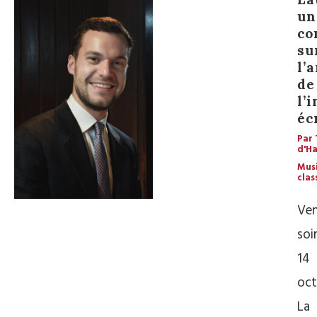
un
co
su
l’a
de
l’
éc
Par 
d'Ha
Mus
clas
Ven
soir
14
oct
La