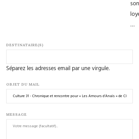
so
loy
…
DESTINATAIRE(S)
Séparez les adresses email par une virgule.
OBJET DU MAIL
MESSAGE