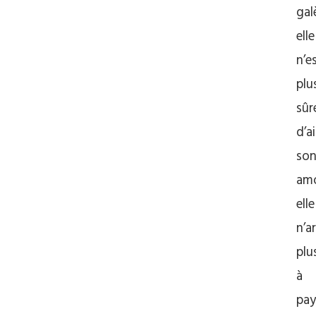
gal
elle
n’e
plu
sûr
d’a
so
amo
elle
n’a
plu
à
pay