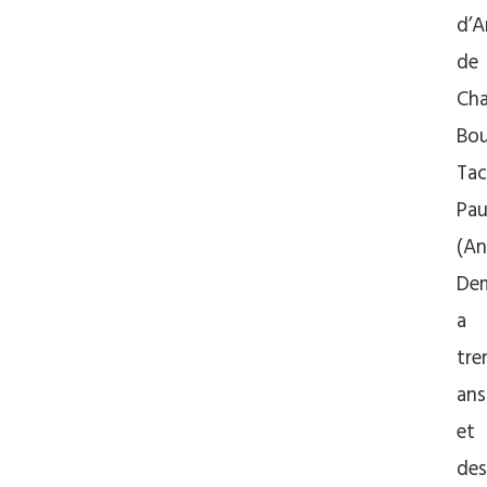
d’A
de
Cha
Bou
Ta
Pau
(An
Dem
a
tre
ans
et
des