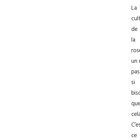
La
cul
de
la
ros
un
pas
si
bis
qu
cela
C’e
ce