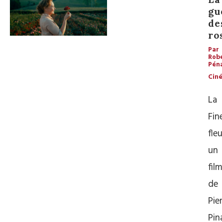
gu
de
ro
Par
Rob
Pén
Cin
La
Fin
fleu
un
fil
de
Pie
Pin