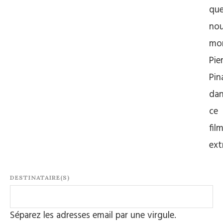
qu
no
mo
Pie
Pin
da
ce
fil
ext
DESTINATAIRE(S)
Séparez les adresses email par une virgule.