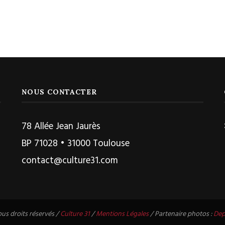
NOUS CONTACTER
78 Allée Jean Jaurès
BP 71028 • 31000 Toulouse
contact@culture31.com
us droits réservés /
Culture 31
/
Mentions Légales
/ Partenaire photos :
Dep