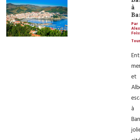
à
Ba
Par
Ale
Fois
Tou
Ent
me
et
Alb
esc
à
Ban
joli