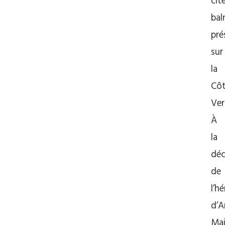
cit
bal
pré
sur
la
Cô
Ver
À
la
déc
de
l’h
d’A
Mai