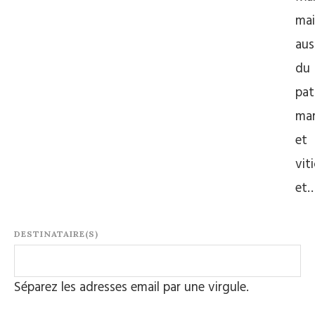
mai
aus
du
pat
mar
et
vit
et
DESTINATAIRE(S)
Séparez les adresses email par une virgule.