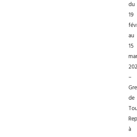
du
19
fév
au
15
ma
20
–
Gre
de
To
Rep
à