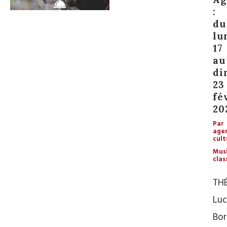
:
du
lu
17
au
di
23
fé
20
Par
age
cult
Mus
clas
TH
Luc
Bor