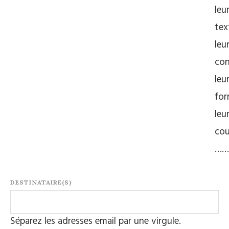
leu
tex
leu
con
leu
for
leu
cou
……
DESTINATAIRE(S)
Séparez les adresses email par une virgule.