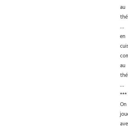
au
thé
…
en
cui
co
au
thé
…
***
On
jou
ave