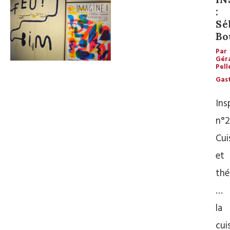
:
Sé
Bo
Par
Gér
Pell
Gas
Ins
n°2
Cui
et
thé
…
la
cui