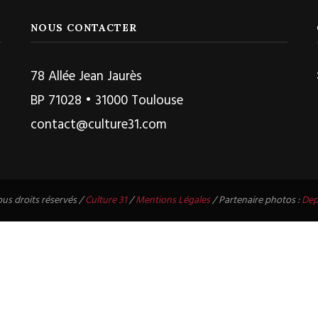
NOUS CONTACTER
78 Allée Jean Jaurès
BP 71028 • 31000 Toulouse
contact@culture31.com
us droits réservés /
Culture 31
/
Mentions Légales
/ Partenaire photos :
Dep