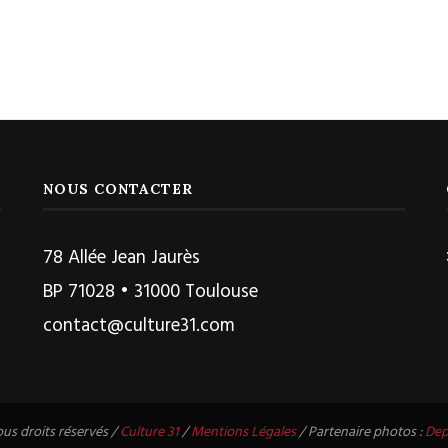
NOUS CONTACTER
78 Allée Jean Jaurès
BP 71028 • 31000 Toulouse
contact@culture31.com
us droits réservés /
Culture 31
/
Mentions Légales
/ Partenaire photos :
Dep