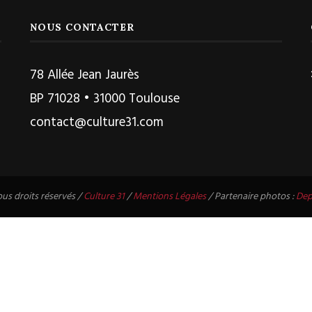
NOUS CONTACTER
78 Allée Jean Jaurès
BP 71028 • 31000 Toulouse
contact@culture31.com
us droits réservés /
Culture 31
/
Mentions Légales
/ Partenaire photos :
Dep